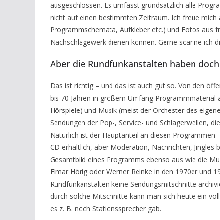
ausgeschlossen. Es umfasst grundsätzlich alle Pro
nicht auf einen bestimmten Zeitraum. Ich freue mich 
Programmschemata, Aufkleber etc.) und Fotos aus frü
Nachschlagewerk dienen können. Gerne scanne ich die
Aber die Rundfunkanstalten haben doch 
Das ist richtig – und das ist auch gut so. Von den öf
bis 70 Jahren in großem Umfang Programmmaterial arch
Hörspiele) und Musik (meist der Orchester des eigen
Sendungen der Pop-, Service- und Schlagerwellen, die
Natürlich ist der Hauptanteil an diesen Programmen –
CD erhältlich, aber Moderation, Nachrichten, Jingl
Gesamtbild eines Programms ebenso aus wie die Mus
Elmar Hörig oder Werner Reinke in den 1970er und 19
Rundfunkanstalten keine Sendungsmitschnitte archivi
durch solche Mitschnitte kann man sich heute ein vo
es z. B. noch Stationssprecher gab.