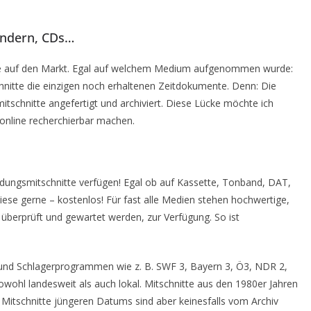
ändern, CDs…
te auf den Markt. Egal auf welchem Medium aufgenommen wurde:
hnitte die einzigen noch erhaltenen Zeitdokumente. Denn: Die
schnitte angefertigt und archiviert. Diese Lücke möchte ich
d online recherchierbar machen.
endungsmitschnitte verfügen! Egal ob auf Kassette, Tonband, DAT,
diese gerne – kostenlos! Für fast alle Medien stehen hochwertige,
überprüft und gewartet werden, zur Verfügung. So ist
und Schlagerprogrammen wie z. B. SWF 3, Bayern 3, Ö3, NDR 2,
ohl landesweit als auch lokal. Mitschnitte aus den 1980er Jahren
; Mitschnitte jüngeren Datums sind aber keinesfalls vom Archiv