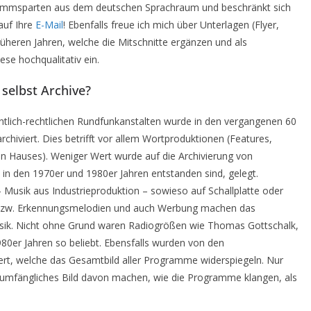
grammsparten aus dem deutschen Sprachraum und beschränkt sich
auf Ihre
E-Mail
! Ebenfalls freue ich mich über Unterlagen (Flyer,
heren Jahren, welche die Mitschnitte ergänzen und als
se hochqualitativ ein.
selbst Archive?
fentlich-rechtlichen Rundfunkanstalten wurde in den vergangenen 60
iviert. Dies betrifft vor allem Wortproduktionen (Features,
en Hauses). Weniger Wert wurde auf die Archivierung von
 in den 1970er und 1980er Jahren entstanden sind, gelegt.
 Musik aus Industrieproduktion – sowieso auf Schallplatte oder
es bzw. Erkennungsmelodien und auch Werbung machen das
ik. Nicht ohne Grund waren Radiogrößen wie Thomas Gottschalk,
80er Jahren so beliebt. Ebensfalls wurden von den
ert, welche das Gesamtbild aller Programme widerspiegeln. Nur
llumfängliches Bild davon machen, wie die Programme klangen, als