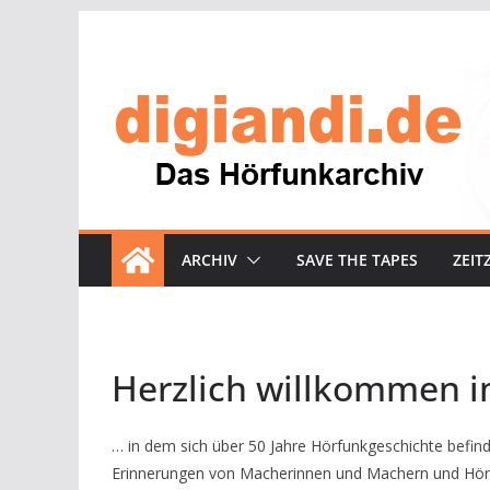
Zum
Inhalt
springen
ARCHIV
SAVE THE TAPES
ZEIT
Herzlich willkommen i
… in dem sich über 50 Jahre Hörfunkgeschichte befi
Erinnerungen von Macherinnen und Machern und Hörer