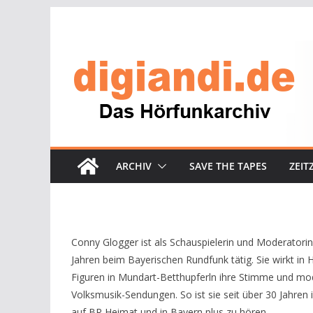
Zum
Inhalt
springen
ARCHIV
SAVE THE TAPES
ZEIT
Conny Glogger ist als Schauspielerin und Moderatorin
Jahren beim Bayerischen Rundfunk tätig. Sie wirkt in H
Figuren in Mundart-Betthupferln ihre Stimme und mod
Volksmusik-Sendungen. So ist sie seit über 30 Jahren
auf BR Heimat und in Bayern plus zu hören.