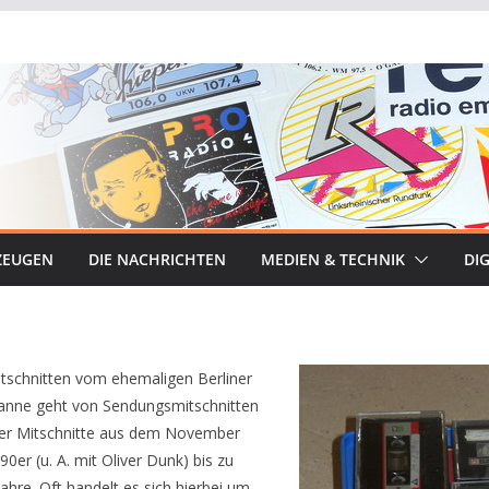
ZEUGEN
DIE NACHRICHTEN
MEDIEN & TECHNIK
DIG
itschnitten vom ehemaligen Berliner
Spanne geht von Sendungsmitschnitten
er Mitschnitte aus dem November
r (u. A. mit Oliver Dunk) bis zu
re. Oft handelt es sich hierbei um