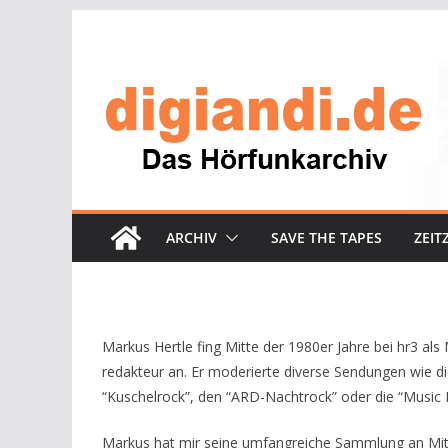
Zum
Inhalt
springen
ARCHIV
SAVE THE TAPES
ZEIT
Markus Hertle fing Mitte der 1980er Jahre bei hr3 al
redakteur an. Er moderierte diverse Sendungen wie di
“Kuschelrock”, den “ARD-Nachtrock” oder die “Music
Markus hat mir seine umfangreiche Sammlung an Mitsc