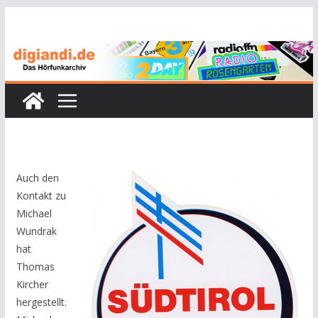
Zum
Inhalt
springen
Auch den
Kontakt zu
Michael
Wundrak
hat
Thomas
Kircher
hergestellt.