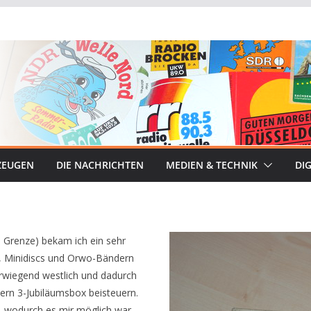
ZEUGEN
DIE NACHRICHTEN
MEDIEN & TECHNIK
DIG
e Grenze) bekam ich ein sehr
, Minidiscs und Orwo-Bändern
rwiegend westlich und dadurch
yern 3-Jubiläumsbox beisteuern.
n, wodurch es mir möglich war,