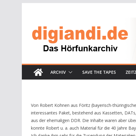
Zum
Inhalt
springen
ARCHIV
SAVE THE TAPES
ZEIT
Von Robert Kohnen aus Föritz (bayerisch-thüringisch
interessantes Paket, bestehend aus Kassetten, DATs
aus der ehemaligen DDR. Die Inhalte waren aber übe
konnte Robert u. a. auch Material für die 40 Jahre Ba
Ich danke ihm sehr für die Zusendung der Materialie