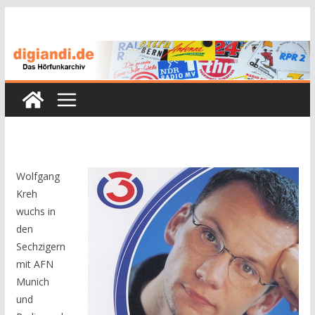
Zum
Inhalt
springen
Wolfgang
Kreh
wuchs in
den
Sechzigern
mit AFN
Munich
und