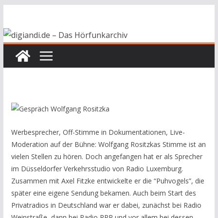
Zum
Inhalt
springen
Werbesprecher, Off-Stimme in Dokumentationen, Live-
Moderation auf der Bühne: Wolfgang Rositzkas Stimme ist an
vielen Stellen zu hören. Doch angefangen hat er als Sprecher
im Düsseldorfer Verkehrsstudio von Radio Luxemburg.
Zusammen mit Axel Fitzke entwickelte er die “Puhvogels”, die
später eine eigene Sendung bekamen. Auch beim Start des
Privatradios in Deutschland war er dabei, zunächst bei Radio
Weinstraße, dann bei Radio RPR und vor allem bei dessen