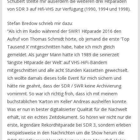
Schubert stellte mir außerdem die weiteren drei Hitparaden
von SDR 3 auf Hifi-VHS zur Verfügung (1990, 1994 und 1998).
Stefan Bredow schrieb mir dazu:
“Als ich im Radio während der SWR1 Hitparade 2016 den
Aufruf von Thomas Schmidt hörte, ob jemand die erste ‘Top
Tausend X’ mitgeschnitten habe, habe ich mich gleich
gemeldet. Als junger Mann hatte ich 1989 die seinerzeit
‘längste Hitparade der Welt’ auf VHS-HiFi-Bändern
mitgeschnitten und alle acht Stunden Kassetten gewechselt.
Ich wollte damals dieses tolle Event für mich sichern und
hätte nie geahnt, dass der SDR / SWR keine Archivierung
vornimmt. So war ich richtig froh, dass ich mit meinem
buchstäblichen ‘Karton im Keller’ Andreas aushelfen konnte.
Was er nun in bester digitalisierter Qualität für die Nachwelt
erhält, ist ein echtes Zeitdokument. So hören wir nicht nur die
erste, legendäre Rekordhitparade bei SDR 3, sondern erleben
beispielsweise in den Nachrichten um die Show herum die